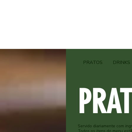
PRATOS
DRINKS
PRA
Servido diariamente com ingr
Todos os itens do menu estã